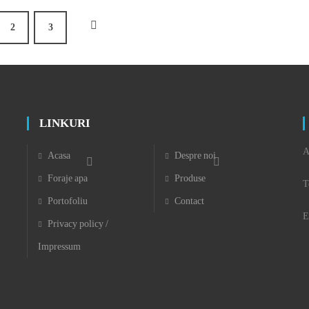
2
3
LINKURI
A
Acasa
Despre noi
Foraje apa
Produse
T
Portofoliu
Contact
E
Privacy policy /
Impressum