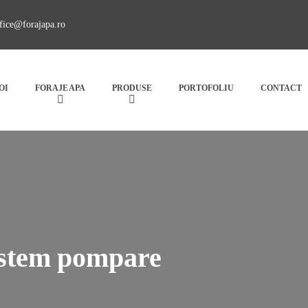
fice@forajapa.ro
OI
FORAJE APA
PRODUSE
PORTOFOLIU
CONTACT
istem pompare