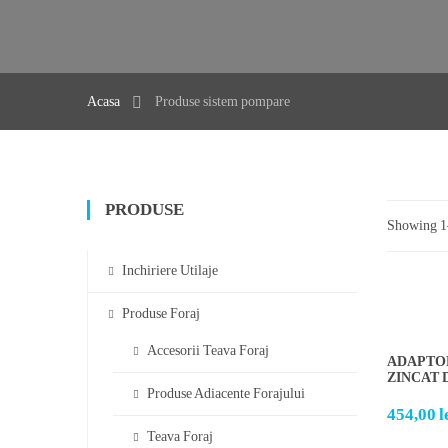
Acasa
Produse sistem pompare
PRODUSE
Showing 1–
Inchiriere Utilaje
Produse Foraj
Accesorii Teava Foraj
ADAPTOR
ZINCAT D
Produse Adiacente Forajului
454,00
l
Teava Foraj