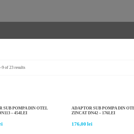
9 of 23 results
 SUB POMPA DIN OTEL
ADAPTOR SUB POMPA DIN OT
N113 – 454LEI
ZINCAT DN42 – 176LEI
ei
176,00
lei