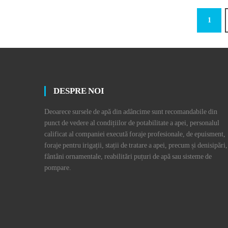
1
DESPRE NOI
Deoarece sursele de apă din adâncime sunt recomandabile din
punct de vedere al condițiilor de potabilitate a apei, personalul
calificat al companiei execută foraje profesionale, de epuisment,
foraje pentru irigații, stații de tratare a apei, precum și denisipări,
fântâni ornamentale, reabilitări puțuri de apă sau sisteme de
pompare.