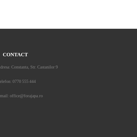
CONTACT
dresa: Constanta, Str. Castanilor 9
elefon: 0770 555 444
mail: office@forajapa.ro