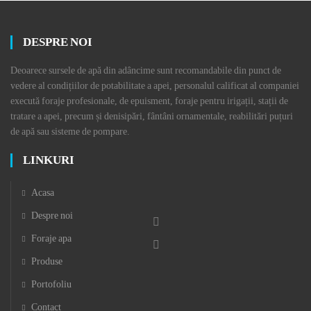
DESPRE NOI
Deoarece sursele de apă din adâncime sunt recomandabile din punct de
vedere al condițiilor de potabilitate a apei, personalul calificat al companiei
execută foraje profesionale, de epuisment, foraje pentru irigații, stații de
tratare a apei, precum și denisipări, fântâni ornamentale, reabilitări puțuri
de apă sau sisteme de pompare.
LINKURI
Acasa
Despre noi
Foraje apa
Produse
Portofoliu
Contact