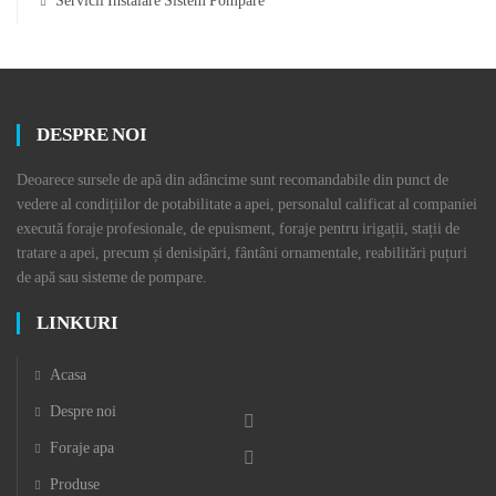
Servicii Instalare Sistem Pompare
DESPRE NOI
Deoarece sursele de apă din adâncime sunt recomandabile din punct de
vedere al condițiilor de potabilitate a apei, personalul calificat al companiei
execută foraje profesionale, de epuisment, foraje pentru irigații, stații de
tratare a apei, precum și denisipări, fântâni ornamentale, reabilitări puțuri
de apă sau sisteme de pompare.
LINKURI
Acasa
Despre noi
Foraje apa
Produse