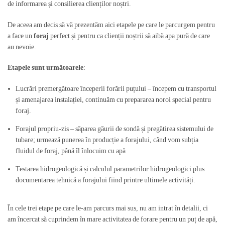
de informarea și consilierea clienților noștri.
De aceea am decis să vă prezentăm aici etapele pe care le parcurgem pentru
a face un
foraj
perfect și pentru ca clienții noștrii să aibă apa pură de care
au nevoie.
Etapele sunt următoarele
:
Lucrări premergătoare începerii forării puțului – începem cu transportul
și amenajarea instalației, continuăm cu prepararea noroi special pentru
foraj.
Forajul propriu-zis – săparea găurii de sondă și pregătirea sistemului de
tubare; urmează punerea în producție a forajului, când vom subția
fluidul de foraj, până îl înlocuim cu apă
Testarea hidrogeologică și calculul parametrilor hidrogeologici plus
documentarea tehnică a forajului fiind printre ultimele activități.
În cele trei etape pe care le-am parcurs mai sus, nu am intrat în detalii, ci
am încercat să cuprindem în mare activitatea de forare pentru un puț de apă,