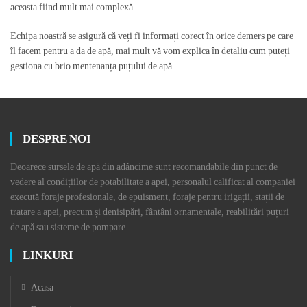
aceasta fiind mult mai complexă.
Echipa noastră se asigură că veți fi informați corect în orice demers pe care
îl facem pentru a da de apă, mai mult vă vom explica în detaliu cum puteți
gestiona cu brio mentenanța puțului de apă.
DESPRE NOI
Deoarece sursele de apă din adâncime sunt recomandabile din punct de
vedere al condițiilor de potabilitate a apei, personalul calificat al companiei
execută foraje profesionale, de epuisment, foraje pentru irigații, stații de
tratare a apei, precum și denisipări, fântâni ornamentale, reabilitări puțuri
de apă sau sisteme de pompare.
LINKURI
Acasa