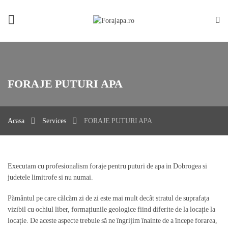
FORAJE PUTURI APA
Acasa
Services
FORAJE PUTURI APA
Executam cu profesionalism foraje pentru puturi de apa in Dobrogea si
judetele limitrofe si nu numai.
Pământul pe care călcăm zi de zi este mai mult decât stratul de suprafața
vizibil cu ochiul liber, formațiunile geologice fiind diferite de la locație la
locație. De aceste aspecte trebuie să ne îngrijim înainte de a începe forarea,