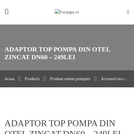
Acasa
Despre noi
Foraje apa
ADAPTOR TOP POMPA DIN OTEL
Produse
ZINCAT DN60 – 249LEI
Portofoliu
Acasa
Products
Produse sistem pompare
Accesorii teava sis
Contact
Privacy policy / Impressum
ADAPTOR TOP POMPA DIN
OTEL ZINCAT DN60 – 249LEI