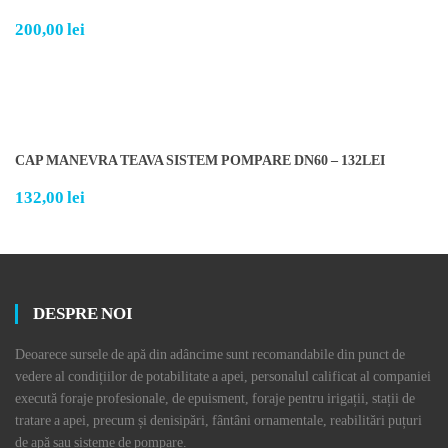
200,00
lei
CAP MANEVRA TEAVA SISTEM POMPARE DN60 – 132LEI
132,00
lei
DESPRE NOI
Deoarece sursele de apă din adâncime sunt recomandabile din punct de
vedere al condițiilor de potabilitate a apei, personalul calificat al companiei
execută foraje profesionale, de epuisment, foraje pentru irigații, stații de
tratare a apei, precum și denisipări, fântâni ornamentale, reabilitări puțuri
de apă sau sisteme de pompare.