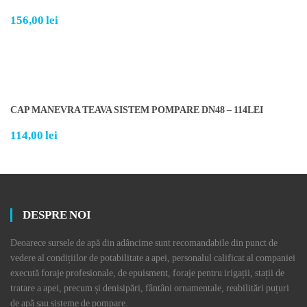
156,00
lei
CAP MANEVRA TEAVA SISTEM POMPARE DN48 – 114LEI
114,00
lei
DESPRE NOI
Deoarece sursele de apă din adâncime sunt recomandabile din punct de
vedere al condițiilor de potabilitate a apei, personalul calificat al companiei
execută foraje profesionale, de epuisment, foraje pentru irigații, stații de
tratare a apei, precum și denisipări, fântâni ornamentale, reabilitări puțuri
de apă sau sisteme de pompare.