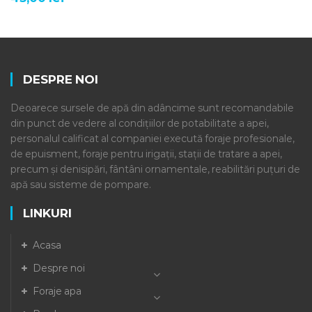
DESPRE NOI
Deoarece sursele de apă din adâncime sunt recomandabile
din punct de vedere al condițiilor de potabilitate a apei,
personalul calificat al companiei execută foraje profesionale,
de epuisment, foraje pentru irigații, stații de tratare a apei,
precum și denisipări, fântâni ornamentale, reabilitări puțuri de
apă sau sisteme de pompare.
LINKURI
Acasa
Despre noi
Foraje apa