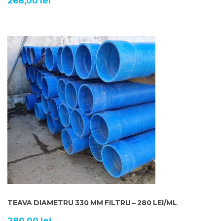
268,00
lei
TEAVA DIAMETRU 330 MM FILTRU – 280 LEI/ML
280,00
lei