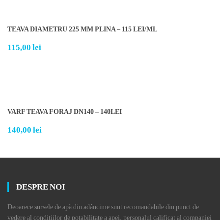
TEAVA DIAMETRU 225 MM PLINA – 115 LEI/ML
115,00
lei
VARF TEAVA FORAJ DN140 – 140LEI
140,00
lei
DESPRE NOI
Deoarece sursele de apă din adâncime sunt recomandabile din punct de
vedere al condițiilor de potabilitate a apei, personalul calificat al companiei