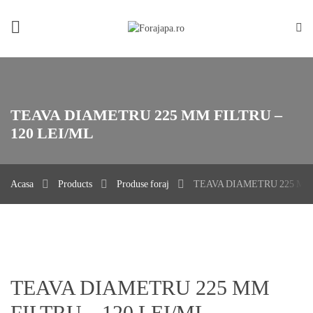
Acasa
Despre noi
Foraje apa
TEAVA DIAMETRU 225 MM FILTRU –
Produse
120 LEI/ML
Portofoliu
Acasa
Products
Produse foraj
TEAVA DIAMETRU 225 MM 
Contact
Privacy policy / Impressum
TEAVA DIAMETRU 225 MM
FILTRU – 120 LEI/ML