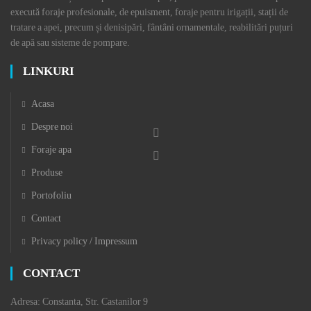
execută foraje profesionale, de epuisment, foraje pentru irigații, stații de
tratare a apei, precum și denisipări, fântâni ornamentale, reabilitări puțuri
de apă sau sisteme de pompare.
LINKURI
Acasa
Despre noi
Foraje apa
Produse
Portofoliu
Contact
Privacy policy / Impressum
CONTACT
Adresa: Constanta, Str. Castanilor 9