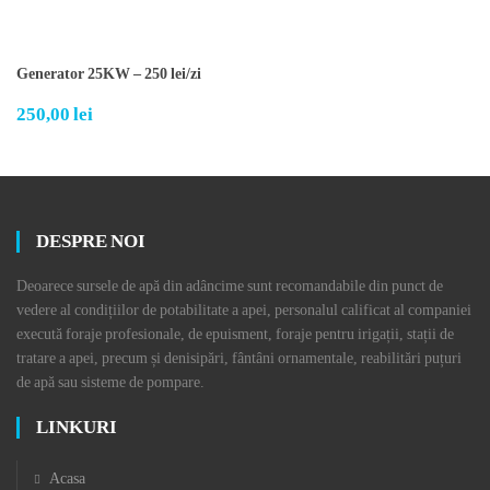
Generator 25KW – 250 lei/zi
250,00
lei
DESPRE NOI
Deoarece sursele de apă din adâncime sunt recomandabile din punct de
vedere al condițiilor de potabilitate a apei, personalul calificat al companiei
execută foraje profesionale, de epuisment, foraje pentru irigații, stații de
tratare a apei, precum și denisipări, fântâni ornamentale, reabilitări puțuri
de apă sau sisteme de pompare.
LINKURI
Acasa