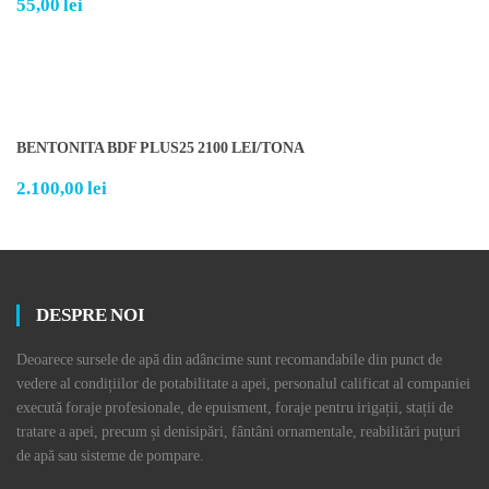
55,00
lei
BENTONITA BDF PLUS25 2100 LEI/TONA
2.100,00
lei
DESPRE NOI
Deoarece sursele de apă din adâncime sunt recomandabile din punct de
vedere al condițiilor de potabilitate a apei, personalul calificat al companiei
execută foraje profesionale, de epuisment, foraje pentru irigații, stații de
tratare a apei, precum și denisipări, fântâni ornamentale, reabilitări puțuri
de apă sau sisteme de pompare.