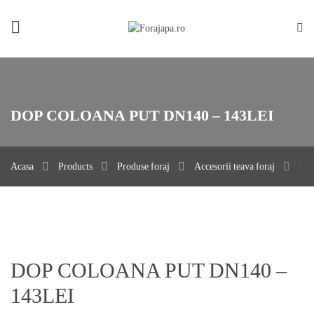
Acasa
Despre noi
Foraje apa
DOP COLOANA PUT DN140 – 143LEI
Produse
Portofoliu
Acasa
Products
Produse foraj
Accesorii teava foraj
DO
Contact
Privacy policy / Impressum
DOP COLOANA PUT DN140 –
143LEI