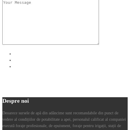
Despre noi
Deoarece sursele de apă din adâncime sunt recomandabile din punct de
vedere al condițiilor de potabilitate a apei, personalul calificat al companiei
execută foraje profesionale, de epuisment, foraje pentru irigații, stații de