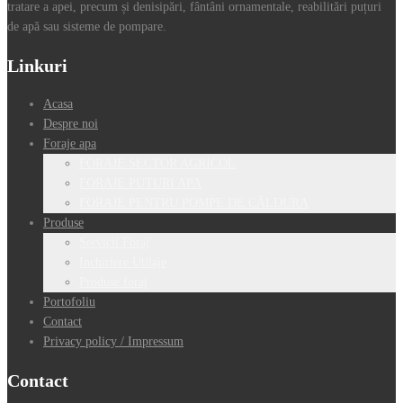
tratare a apei, precum și denisipări, fântâni ornamentale, reabilitări puțuri
de apă sau sisteme de pompare.
Linkuri
Acasa
Despre noi
Foraje apa
FORAJE SECTOR AGRICOL
FORAJE PUTURI APA
FORAJE PENTRU POMPE DE CĂLDURA
Produse
Servicii Foraj
Inchiriere Utilaje
Produse foraj
Portofoliu
Contact
Privacy policy / Impressum
Contact