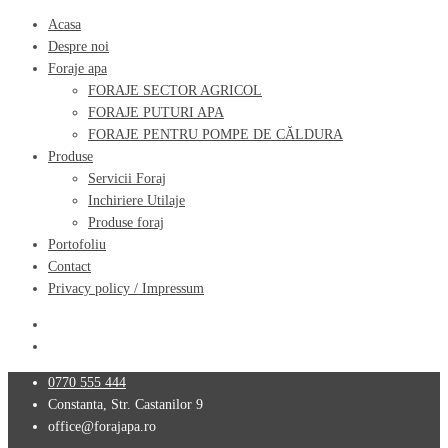
Acasa
Despre noi
Foraje apa
FORAJE SECTOR AGRICOL
FORAJE PUTURI APA
FORAJE PENTRU POMPE DE CĂLDURA
Produse
Servicii Foraj
Inchiriere Utilaje
Produse foraj
Portofoliu
Contact
Privacy policy / Impressum
Facebook
Youtube
0770 555 444
Constanta, Str. Castanilor 9
office@forajapa.ro